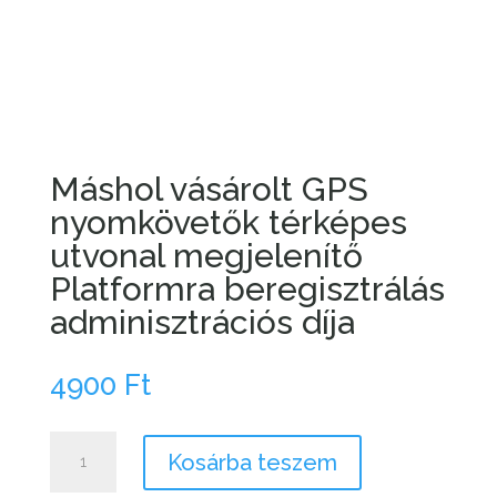
Máshol vásárolt GPS
nyomkövetők térképes
utvonal megjelenítő
Platformra beregisztrálás
adminisztrációs díja
4900
Ft
Máshol
Kosárba teszem
vásárolt
GPS