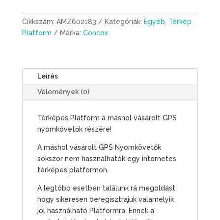
nyomkövetők
térképes
Cikkszám:
AMZ602183
Kategóriák:
Egyéb
,
Térkép
utvonal
Platform
Márka:
Concox
megjelenítő
Platformra
beregisztrálás
Leírás
adminisztrációs
díja
Vélemények (0)
mennyiség
Térképes Platform a máshol vásárolt GPS
nyomkövetők részére!
A máshol vásárolt GPS Nyomkövetők
sokszor nem használhatók egy internetes
térképes platformon.
A legtöbb esetben találunk rá megoldást,
hogy sikeresen beregisztrájuk valamelyik
jól használható Platformra, Ennek a