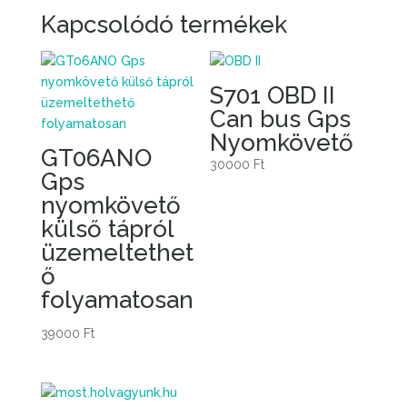
Kapcsolódó termékek
S701 OBD II
Can bus Gps
Nyomkövető
GT06ANO
30000
Ft
Gps
nyomkövető
külső tápról
üzemeltethet
ő
folyamatosan
39000
Ft