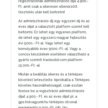
regisztrációnak adminisztrációs díja 4.900,-
Ft. amit csak a sikeresen ellenőrzött
tesztelés után kell befizetni!
Az adminisztrációs díj egy egyszeri díj és az
éves díjat a választott platform szerint kell
befizetni. Ez lehet egy ingyenes platform,
de lehet egy egyszerű magyar fejlesztés
évi 5000,- Ft-al. Vagy lehet egy
komolyabbb éves 9000,-Ft.-al. Vagy a
concox készülékek esetében választható a
gyártó szerinti tracksolid.com platform
15.000,-Ft.-al.
Miután a beállítás sikeres és a térképes
követést letesztelte, kipróbálta a Térképes
követés használhatóságát, csak ezután
fizesse be a regisztráció adminisztrációs
díjat 4.900,- Ft. és az éves díjat pl. a
gps.holvagyunk.hu térképes útvonal
megjelenítő 9.900,-Ft./db./év.