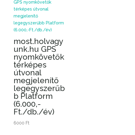
most.holvagy
unk.hu GPS
nyomkövetők
térképes
útvonal
megjelenítő
legegyszerűb
b Platform
(6.000,-
Ft./db./év)
6000
Ft