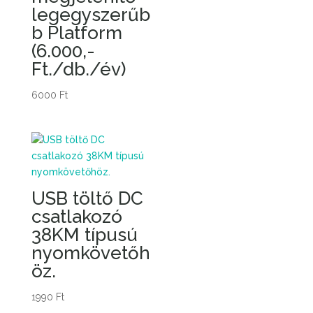
legegyszerűb
b Platform
(6.000,-
Ft./db./év)
6000
Ft
USB töltő DC
csatlakozó
38KM típusú
nyomkövetőh
öz.
1990
Ft