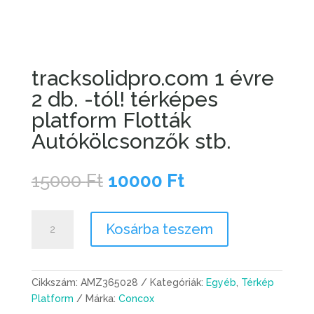
tracksolidpro.com 1 évre
2 db. -tól! térképes
platform Flották
Autókölcsonzők stb.
Original
Current
15000
Ft
10000
Ft
price
price
was:
is:
tracksolidpro.com
15000 Ft.
10000 Ft.
Kosárba teszem
1
évre
2
db.
Cikkszám:
AMZ365028
Kategóriák:
Egyéb
,
Térkép
-
Platform
Márka:
Concox
tól!