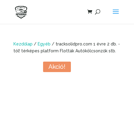
Kezdőlap
/
Egyéb
/ tracksolidpro.com 1 évre 2 db. -
tól! térképes platform Flották Autókölcsonzők stb.
Akció!