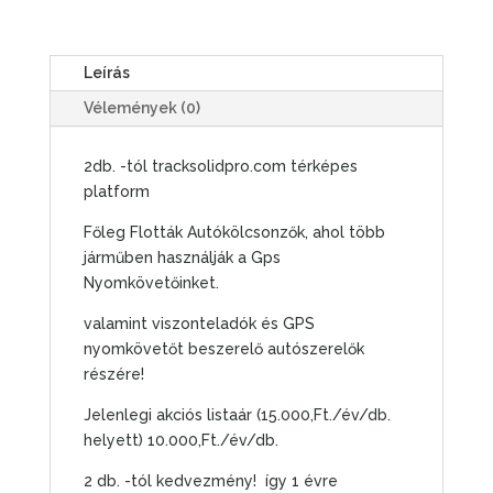
térképes
platform
Leírás
Flották
Autókölcsonzők
Vélemények (0)
stb.
mennyiség
2db. -tól tracksolidpro.com térképes
platform
Főleg Flották Autókölcsonzők, ahol több
járműben használják a Gps
Nyomkövetőinket.
valamint viszonteladók és GPS
nyomkövetőt beszerelő autószerelők
részére!
Jelenlegi akciós listaár (15.000,Ft./év/db.
helyett) 10.000,Ft./év/db.
2 db. -tól kedvezmény! így 1 évre