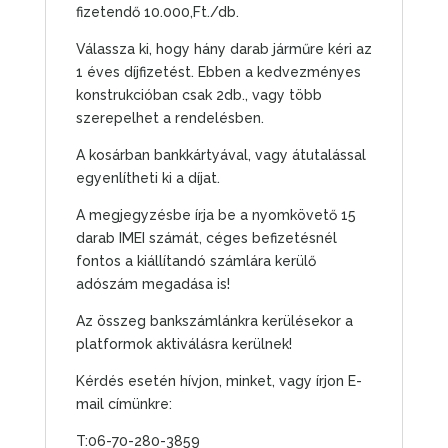
fizetendő 10.000,Ft./db.
Válassza ki, hogy hány darab járműre kéri az
1 éves díjfizetést. Ebben a kedvezményes
konstrukcióban csak 2db., vagy több
szerepelhet a rendelésben.
A kosárban bankkártyával, vagy átutalással
egyenlítheti ki a díjat.
A megjegyzésbe írja be a nyomkövető 15
darab IMEI számát, céges befizetésnél
fontos a kiállítandó számlára kerülő
adószám megadása is!
Az összeg bankszámlánkra kerülésekor a
platformok aktiválásra kerülnek!
Kérdés esetén hívjon, minket, vagy írjon E-
mail címünkre:
T:06-70-280-3859