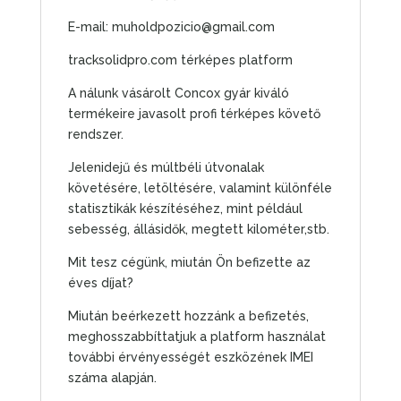
E-mail: muholdpozicio@gmail.com
tracksolidpro.com térképes platform
A nálunk vásárolt Concox gyár kiváló
termékeire javasolt profi térképes követő
rendszer.
Jelenidejű és múltbéli útvonalak
követésére, letöltésére, valamint különféle
statisztikák készítéséhez, mint például
sebesség, állásidők, megtett kilométer,stb.
Mit tesz cégünk, miután Ön befizette az
éves díjat?
Miután beérkezett hozzánk a befizetés,
meghosszabbíttatjuk a platform használat
további érvényességét eszközének IMEI
száma alapján.